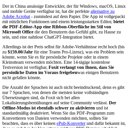
Der in China ansässige Entwickler, der für Windows, macOS, Linux
und mobile Geräte verfügbar ist, hat die perfekte
alternative zu
Adobe Acrobat
- zumindest auf dem Papier. Die App ist vollgepackt
mit nützlichen Funktionen und einem leistungsstarken Editor,
bietet
die PDF-Editor-App eine Ribbon-Oberfläche im Stil von
Microsoft Office
die den Benutzern das Gefühl gibt, zu Hause zu
sein, und eine nahtlose ChatGPT-Integration bietet.
Allerdings ist der Preis selbst für Adobe-Verhältnisse recht hoch (bis
zu
$159.00/Jahr
für eine Teams Pro-Lizenz), was ein Problem sein
könnte, wenn Sie es für persönliche Projekte oder in einem
Kleinstteam verwenden möchten. Eine 14-tägige kostenlose
Testversion ist verfügbar,
Foxit verlangt von Ihnen, dass Sie
persönliche Daten im Voraus freigeben
was einigen Benutzern
nicht gefallen könnte.
Die Anzahl der Sprachen ist auch nicht beeindruckend, denn es gibt
nur 7 Sprachen, von denen die meisten keine vollständigen
Übersetzungen sind, da Foxit sich bei allen
Lokalisierungsbemühungen auf seine Community verlässt.
Der
Offline-Modus ist ebenfalls schwer zu aktivieren
und ist
standardmäßig deaktiviert. Wenn Sie das PDF-Programm zum
Konvertieren von Dateien verwenden möchten, sollten Sie
beachten, dass es über keinen
ePub-Konverter
und dafür bekannt ist,