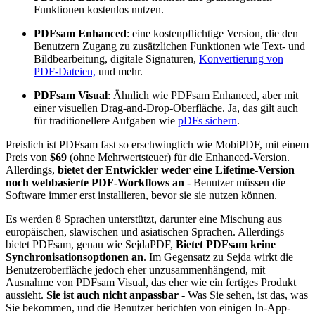
Funktionen kostenlos nutzen.
PDFsam Enhanced
: eine kostenpflichtige Version, die den
Benutzern Zugang zu zusätzlichen Funktionen wie Text- und
Bildbearbeitung, digitale Signaturen,
Konvertierung von
PDF-Dateien,
und mehr.
PDFsam Visual
: Ähnlich wie PDFsam Enhanced, aber mit
einer visuellen Drag-and-Drop-Oberfläche. Ja, das gilt auch
für traditionellere Aufgaben wie
pDFs sichern
.
Preislich ist PDFsam fast so erschwinglich wie MobiPDF, mit einem
Preis von
$69
(ohne Mehrwertsteuer) für die Enhanced-Version.
Allerdings,
bietet der Entwickler weder eine Lifetime-Version
noch webbasierte PDF-Workflows an
- Benutzer müssen die
Software immer erst installieren, bevor sie sie nutzen können.
Es werden 8 Sprachen unterstützt, darunter eine Mischung aus
europäischen, slawischen und asiatischen Sprachen. Allerdings
bietet PDFsam, genau wie SejdaPDF,
Bietet PDFsam keine
Synchronisationsoptionen an
. Im Gegensatz zu Sejda wirkt die
Benutzeroberfläche jedoch eher unzusammenhängend, mit
Ausnahme von PDFsam Visual, das eher wie ein fertiges Produkt
aussieht.
Sie ist auch nicht anpassbar
- Was Sie sehen, ist das, was
Sie bekommen, und die Benutzer berichten von einigen In-App-