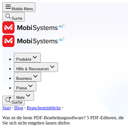
Mobile Menu
Suche
Produkte
Produkte
Hilfe & Ressourcen
Hilfe & Ressourcen
Business
Business
Preise
Preise
Mehr
Suche
Start
Blog
Brancheneinblicke
Was ist die beste PDF-Bearbeitungssoftware? 5 PDF-Editoren, die
Sie sich nicht entgehen lassen dürfen