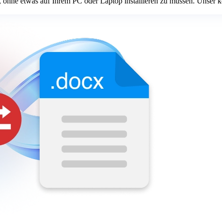
ohne etwas auf Ihrem PC oder Laptop installieren zu müssen. Unser ko