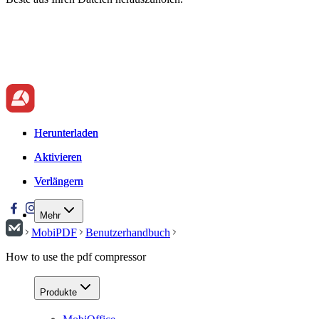
Herunterladen
Herunterladen
Aktivieren
Aktivieren
Verlängern
Verlängern
Mehr
MobiPDF
Benutzerhandbuch
How to use the pdf compressor
Produkte