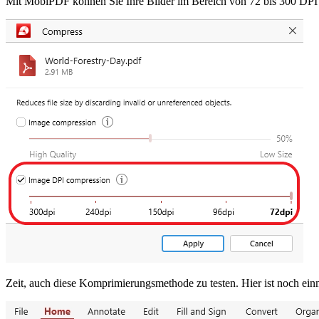
Mit MobiPDF können Sie Ihre Bilder im Bereich von 72 bis 300 DPI s
Zeit, auch diese Komprimierungsmethode zu testen. Hier ist noch ei