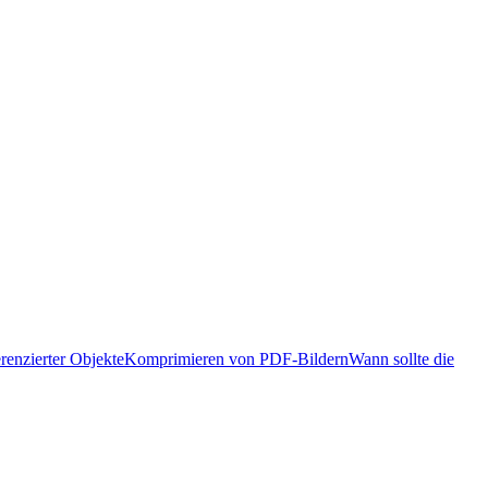
renzierter Objekte
Komprimieren von PDF-Bildern
Wann sollte die