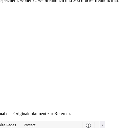
peichern, wobei 72 webfreundlich und 300 druckerfreundlich ist.
nmal das Originaldokument zur Referenz