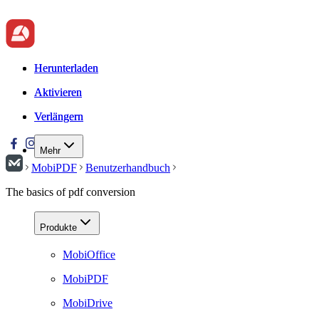
Herunterladen
Herunterladen
Aktivieren
Aktivieren
Verlängern
Verlängern
Mehr
MobiPDF
Benutzerhandbuch
The basics of pdf conversion
Produkte
MobiOffice
MobiPDF
MobiDrive