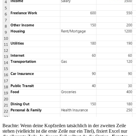
Beachte: Wenn deine Kopfzeilen tatsächlich in der zweiten Zeile
stehen (vielleicht ist die erste Zeile nur ein Titel), fixiert Excel nur