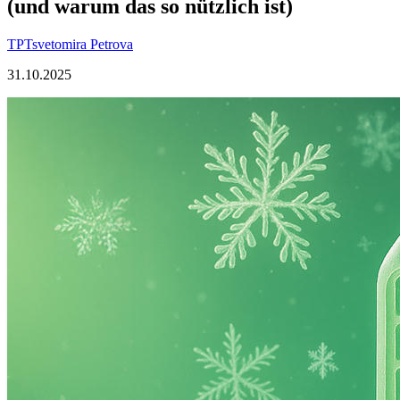
(und warum das so nützlich ist)
TP
Tsvetomira Petrova
31.10.2025