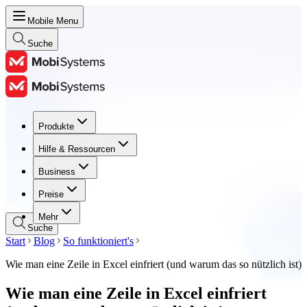
Mobile Menu
Suche
Produkte
Produkte
Hilfe & Ressourcen
Hilfe & Ressourcen
Business
Business
Preise
Preise
Mehr
Suche
Start
Blog
So funktioniert's
Wie man eine Zeile in Excel einfriert (und warum das so nützlich ist)
Wie man eine Zeile in Excel einfriert