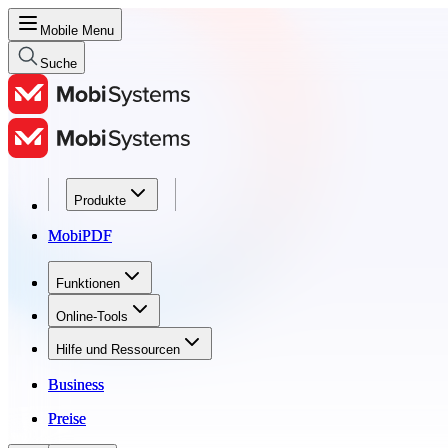
Mobile Menu
Suche
Produkte
Produkte
MobiPDF
MobiPDF
Funktionen
Funktionen
Online-Tools
Online-Tools
Hilfe und Ressourcen
Hilfe und Ressourcen
Business
Business
Preise
Preise