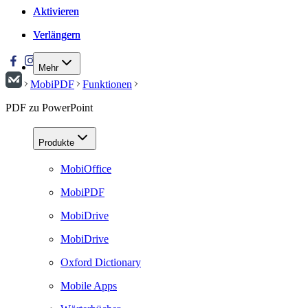
Aktivieren
Aktivieren
Verlängern
Verlängern
Mehr
MobiPDF
Funktionen
PDF zu PowerPoint
Produkte
MobiOffice
MobiPDF
MobiDrive
MobiDrive
Oxford Dictionary
Mobile Apps