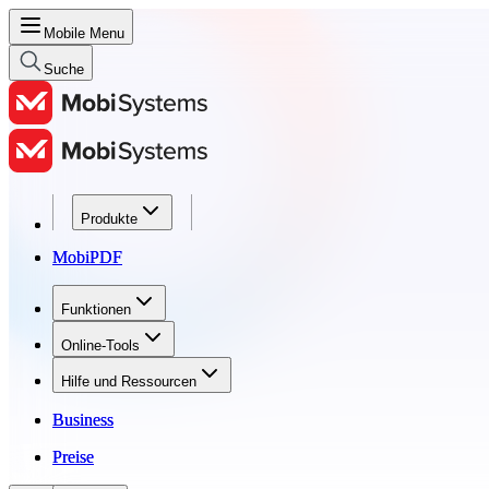
Mobile Menu
Suche
Produkte
Produkte
MobiPDF
MobiPDF
Funktionen
Funktionen
Online-Tools
Online-Tools
Hilfe und Ressourcen
Hilfe und Ressourcen
Business
Business
Preise
Preise