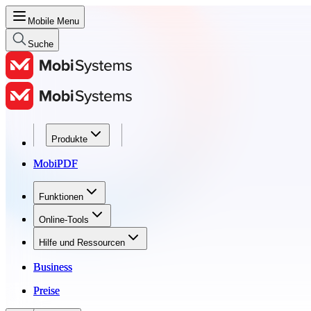
Mobile Menu
Suche
Produkte
Produkte
MobiPDF
MobiPDF
Funktionen
Funktionen
Online-Tools
Online-Tools
Hilfe und Ressourcen
Hilfe und Ressourcen
Business
Business
Preise
Preise