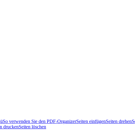
nü
So verwenden Sie den PDF-Organizer
Seiten einfügen
Seiten drehen
S
en drucken
Seiten löschen