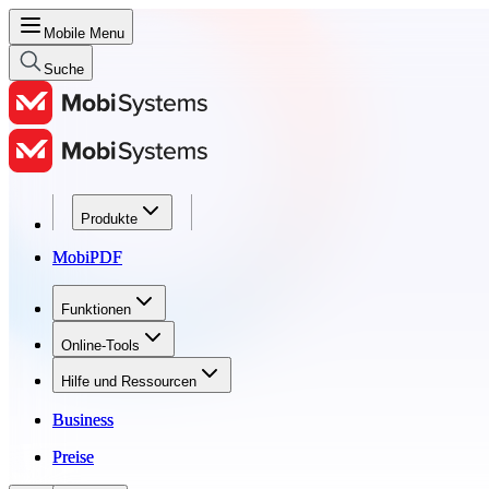
Mobile Menu
Suche
Produkte
Produkte
MobiPDF
MobiPDF
Funktionen
Funktionen
Online-Tools
Online-Tools
Hilfe und Ressourcen
Hilfe und Ressourcen
Business
Business
Preise
Preise