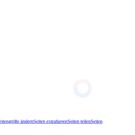
eitengröße ändern
Seiten extrahieren
Seiten teilen
Seiten