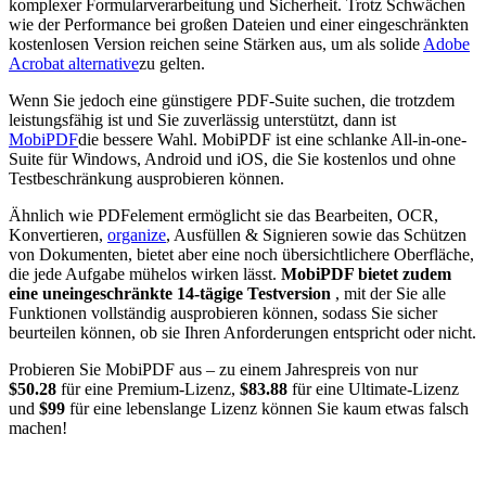
komplexer Formularverarbeitung und Sicherheit. Trotz Schwächen
wie der Performance bei großen Dateien und einer eingeschränkten
kostenlosen Version reichen seine Stärken aus, um als solide
Adobe
Acrobat alternative
zu gelten.
Wenn Sie jedoch eine günstigere PDF-Suite suchen, die trotzdem
leistungsfähig ist und Sie zuverlässig unterstützt, dann ist
MobiPDF
die bessere Wahl. MobiPDF ist eine schlanke All-in-one-
Suite für Windows, Android und iOS, die Sie kostenlos und ohne
Testbeschränkung ausprobieren können.
Ähnlich wie PDFelement ermöglicht sie das Bearbeiten, OCR,
Konvertieren,
organize
, Ausfüllen & Signieren sowie das Schützen
von Dokumenten, bietet aber eine noch übersichtlichere Oberfläche,
die jede Aufgabe mühelos wirken lässt.
MobiPDF bietet zudem
eine uneingeschränkte 14-tägige Testversion
, mit der Sie alle
Funktionen vollständig ausprobieren können, sodass Sie sicher
beurteilen können, ob sie Ihren Anforderungen entspricht oder nicht.
Probieren Sie MobiPDF aus – zu einem Jahrespreis von nur
$50.28
für eine Premium-Lizenz,
$83.88
für eine Ultimate-Lizenz
und
$99
für eine lebenslange Lizenz können Sie kaum etwas falsch
machen!