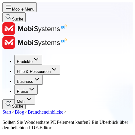
Mobile Menu
Suche
Produkte
Produkte
Hilfe & Ressourcen
Hilfe & Ressourcen
Business
Business
Preise
Preise
Mehr
Suche
Start
Blog
Brancheneinblicke
Sollten Sie Wondershare PDFelement kaufen? Ein Überblick über
den beliebten PDF-Editor