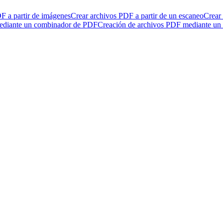
F a partir de imágenes
Crear archivos PDF a partir de un escaneo
Crear 
ediante un combinador de PDF
Creación de archivos PDF mediante un