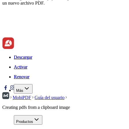
un nuevo archivo PDF.
Descargar
Descargar
Activar
Activar
Renovar
Renovar
Más
MobiPDF
Guía del usuario
Creating pdfs from a clipboard image
Productos