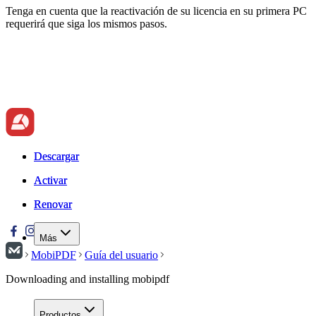
Tenga en cuenta que la reactivación de su licencia en su primera PC
requerirá que siga los mismos pasos.
Descargar
Descargar
Activar
Activar
Renovar
Renovar
Más
MobiPDF
Guía del usuario
Downloading and installing mobipdf
Productos