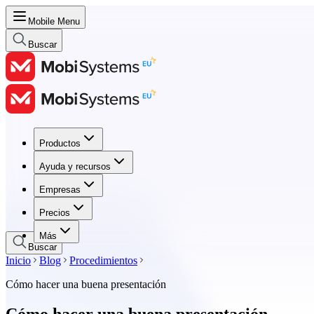
Mobile Menu
Buscar
Productos
Productos
Ayuda y recursos
Ayuda y recursos
Empresas
Empresas
Precios
Precios
Más
Buscar
Inicio
Blog
Procedimientos
Cómo hacer una buena presentación
Cómo hacer una buena presentación