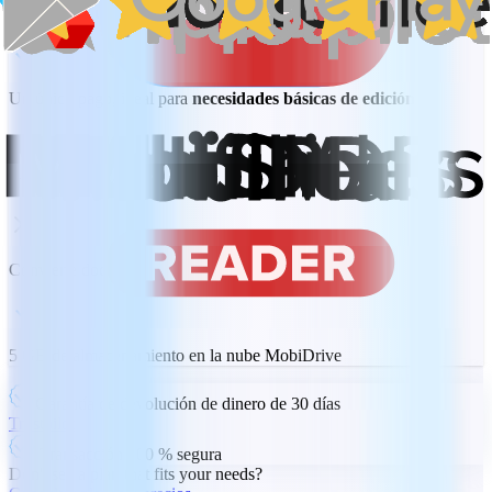
Limitado a un único dispositivo de escritorio
Un único pago, ideal para
necesidades básicas de edición
Uso en PC o Mac
Convierte documentos desde y a PDF
5 GB de almacenamiento en la nube MobiDrive
Garantía de devolución de dinero de 30 días
Trustpilot
Transacción 100 % segura
Don't see a plan that fits your needs?