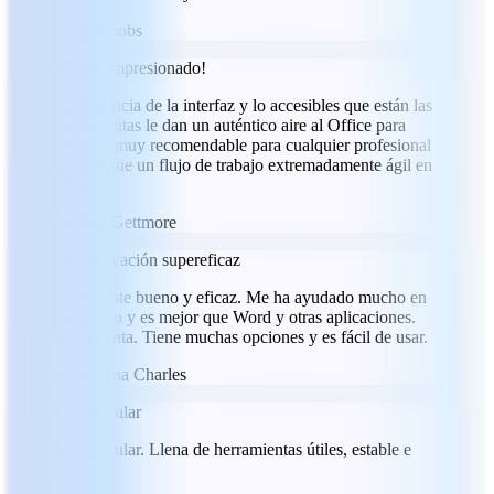
JJ
Jeff Jacobs
¡Me ha impresionado!
La elegancia de la interfaz y lo accesibles que están las
herramientas le dan un auténtico aire al Office para
Mac. Es muy recomendable para cualquier profesional
que busque un flujo de trabajo extremadamente ágil en
iOS.
PG
Paul Gettmore
Una aplicación supereficaz
Es bastante bueno y eficaz. Me ha ayudado mucho en
mi trabajo y es mejor que Word y otras aplicaciones.
Me encanta. Tiene muchas opciones y es fácil de usar.
MC
Milena Charles
Espectacular
Espectacular. Llena de herramientas útiles, estable e
intuitiva.