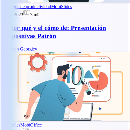
Consejos de productividad
MobiSlides
5 nov 2023
3
min
El por qué y el cómo de: Presentación
Diapositivas Patrón
AG
Asen Georgiev
Tutoriales
MobiOffice