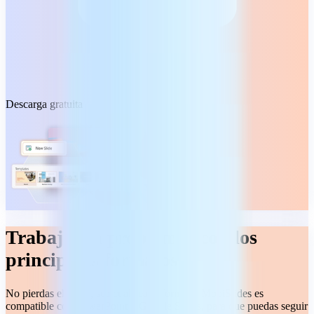
Descarga gratuita
Trabaja sin problemas con los
principales formatos
No pierdas el ritmo, sea cual sea el formato. MobiSlides es
compatible con PowerPoint y Google Slides, para que puedas seguir