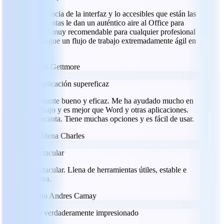
La elegancia de la interfaz y lo accesibles que están las
herramientas le dan un auténtico aire al Office para
Mac. Es muy recomendable para cualquier profesional
que busque un flujo de trabajo extremadamente ágil en
iOS.
PG
Paul Gettmore
Una aplicación supereficaz
Es bastante bueno y eficaz. Me ha ayudado mucho en
mi trabajo y es mejor que Word y otras aplicaciones.
Me encanta. Tiene muchas opciones y es fácil de usar.
MC
Milena Charles
Espectacular
Espectacular. Llena de herramientas útiles, estable e
intuitiva.
JC
Julio Andres Camay
Estoy verdaderamente impresionado