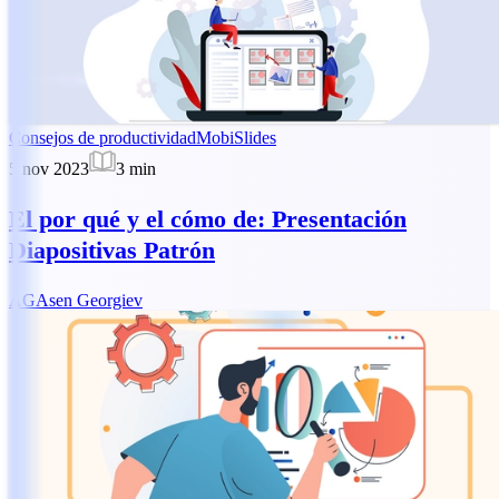
Consejos de productividad
MobiSlides
5 nov 2023
3
min
El por qué y el cómo de: Presentación
Diapositivas Patrón
AG
Asen Georgiev