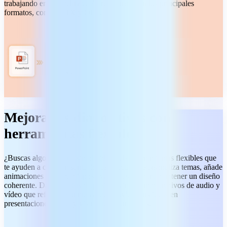
trabajando en tus archivos. Abre y guarda en los principales
formatos, como PPTX y ODP.
Mejora tus diapositivas con
herramientas flexibles
¿Buscas algo más que simplicidad? Usa herramientas flexibles que
te ayuden a crear presentaciones atractivas. Personaliza temas, añade
animaciones y utiliza diapositivas maestras para mantener un diseño
coherente. Da vida a tus diapositivas insertando archivos de audio y
vídeo que refuercen tu mensaje. Convierte tus ideas en
presentaciones claras y visualmente atractivas.