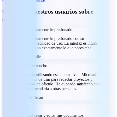
Consultar planes y precios
Qué dicen nuestros usuarios sobre
nosotros
Estoy verdaderamente impresionado
Estoy verdaderamente impresionado con su
rendimiento y facilidad de uso. La interfaz es intuitiva y
las funciones son exactamente lo que necesitaba.
LM
Labass Mallé
He disfrutado mucho
He disfrutado utilizando esta alternativa a Microsoft
Office. Es fácil de usar para redactar proyectos y
elaborar hojas de cálculo. He quedado satisfecho con su
uso y lo recomendaría a otras personas.
RH
Ryan Hoffman
Superfácil
Es muy fácil crear y editar mis documentos.