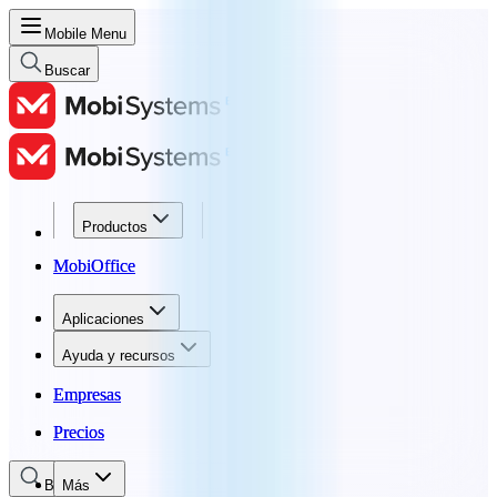
Mobile Menu
Buscar
Productos
Productos
MobiOffice
MobiOffice
Aplicaciones
Aplicaciones
Ayuda y recursos
Ayuda y recursos
Empresas
Empresas
Precios
Precios
Buscar
Más