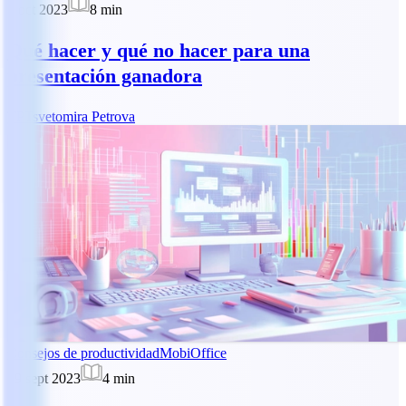
2 oct 2023
8
min
Qué hacer y qué no hacer para una
presentación ganadora
TP
Tsvetomira Petrova
Consejos de productividad
MobiOffice
29 sept 2023
4
min