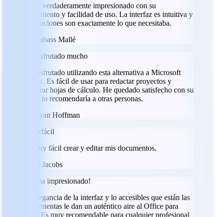
Estoy verdaderamente impresionado con su
rendimiento y facilidad de uso. La interfaz es intuitiva y
las funciones son exactamente lo que necesitaba.
LM
Labass Mallé
He disfrutado mucho
He disfrutado utilizando esta alternativa a Microsoft
Office. Es fácil de usar para redactar proyectos y
elaborar hojas de cálculo. He quedado satisfecho con su
uso y lo recomendaría a otras personas.
RH
Ryan Hoffman
Superfácil
Es muy fácil crear y editar mis documentos.
JJ
Jeff Jacobs
¡Me ha impresionado!
La elegancia de la interfaz y lo accesibles que están las
herramientas le dan un auténtico aire al Office para
Mac. Es muy recomendable para cualquier profesional