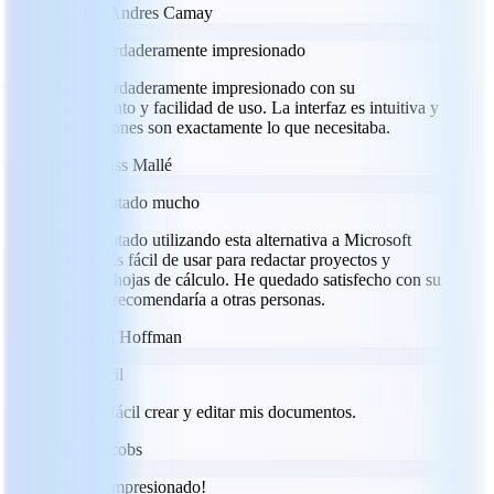
JC
Julio Andres Camay
Estoy verdaderamente impresionado
Estoy verdaderamente impresionado con su
rendimiento y facilidad de uso. La interfaz es intuitiva y
las funciones son exactamente lo que necesitaba.
LM
Labass Mallé
He disfrutado mucho
He disfrutado utilizando esta alternativa a Microsoft
Office. Es fácil de usar para redactar proyectos y
elaborar hojas de cálculo. He quedado satisfecho con su
uso y lo recomendaría a otras personas.
RH
Ryan Hoffman
Superfácil
Es muy fácil crear y editar mis documentos.
JJ
Jeff Jacobs
¡Me ha impresionado!