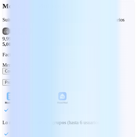
MobiOffice Multi-user
Suite completa de herramientas de edición ofimática, 6 usuarios
9,99 €
Ahorro del 50%
5,00 €
/mes
Facturación anual
Mensual
Anual
Comprar
Probar 7 días gratis
Lo mejor para
familias y grupos
(hasta 6 usuarios)