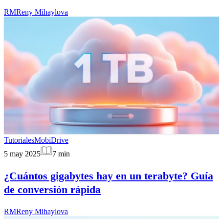
RM
Reny Mihaylova
Tutoriales
MobiDrive
5 may 2025
7
min
¿Cuántos gigabytes hay en un terabyte? Guía
de conversión rápida
RM
Reny Mihaylova