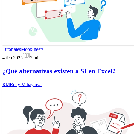
Tutoriales
MobiSheets
4 feb 2025
7
min
¿Qué alternativas existen a SI en Excel?
RM
Reny Mihaylova