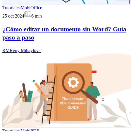
Tutoriales
MobiOffice
25 oct 2024
6
min
¿Cómo editar un documento sin Word? Guía
paso a paso
RM
Reny Mihaylova
Tutoriales
MobiPDF