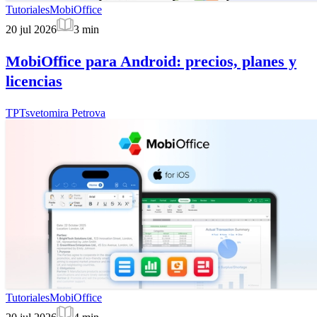
Tutoriales
MobiOffice
20 jul 2026
3
min
MobiOffice para Android: precios, planes y
licencias
TP
Tsvetomira Petrova
Tutoriales
MobiOffice