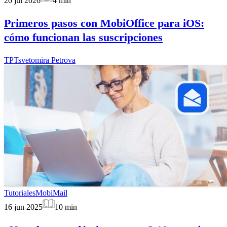
20 jul 2026
4
min
Primeros pasos con MobiOffice para iOS:
cómo funcionan las suscripciones
TP
Tsvetomira Petrova
Tutoriales
MobiMail
16 jun 2025
10
min