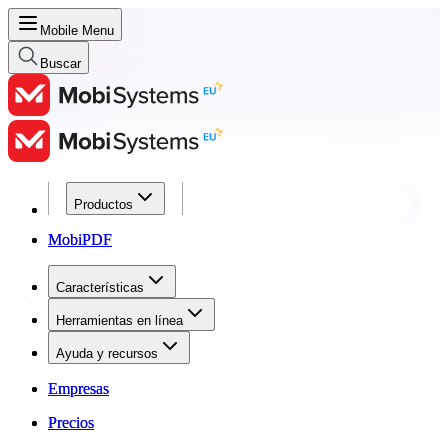
Mobile Menu
Buscar
Productos
Productos
MobiPDF
MobiPDF
Características
Características
Herramientas en línea
Herramientas en línea
Ayuda y recursos
Ayuda y recursos
Empresas
Empresas
Precios
Precios