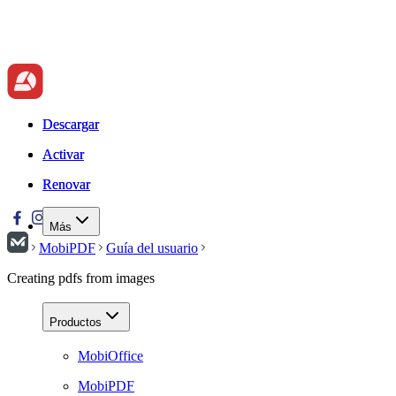
Descargar
Descargar
Activar
Activar
Renovar
Renovar
Más
MobiPDF
Guía del usuario
Creating pdfs from images
Productos
MobiOffice
MobiPDF