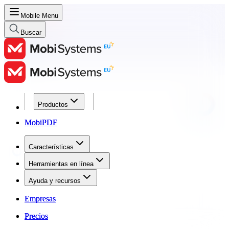
Mobile Menu
Buscar
Productos
Productos
MobiPDF
MobiPDF
Características
Características
Herramientas en línea
Herramientas en línea
Ayuda y recursos
Ayuda y recursos
Empresas
Empresas
Precios
Precios