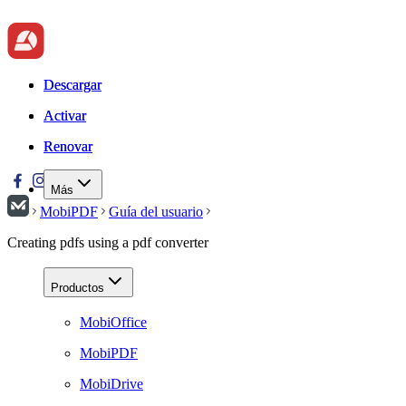
Descargar
Descargar
Activar
Activar
Renovar
Renovar
Más
MobiPDF
Guía del usuario
Creating pdfs using a pdf converter
Productos
MobiOffice
MobiPDF
MobiDrive