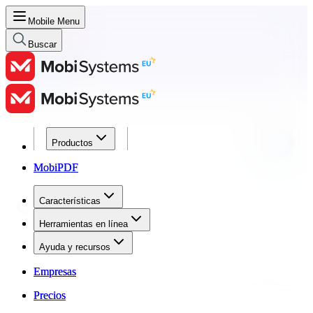
Mobile Menu
Buscar
Productos
Productos
MobiPDF
MobiPDF
Características
Características
Herramientas en línea
Herramientas en línea
Ayuda y recursos
Ayuda y recursos
Empresas
Empresas
Precios
Precios