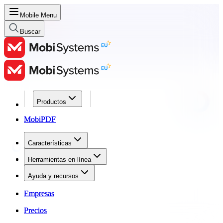
Mobile Menu
Buscar
Productos
Productos
MobiPDF
MobiPDF
Características
Características
Herramientas en línea
Herramientas en línea
Ayuda y recursos
Ayuda y recursos
Empresas
Empresas
Precios
Precios