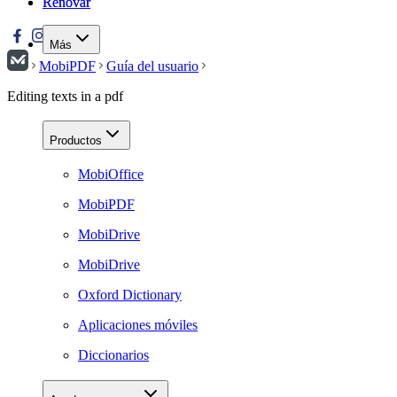
Renovar
Renovar
Más
MobiPDF
Guía del usuario
Editing texts in a pdf
Productos
MobiOffice
MobiPDF
MobiDrive
MobiDrive
Oxford Dictionary
Aplicaciones móviles
Diccionarios