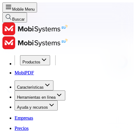
Mobile Menu
Buscar
Productos
Productos
MobiPDF
MobiPDF
Características
Características
Herramientas en línea
Herramientas en línea
Ayuda y recursos
Ayuda y recursos
Empresas
Empresas
Precios
Precios