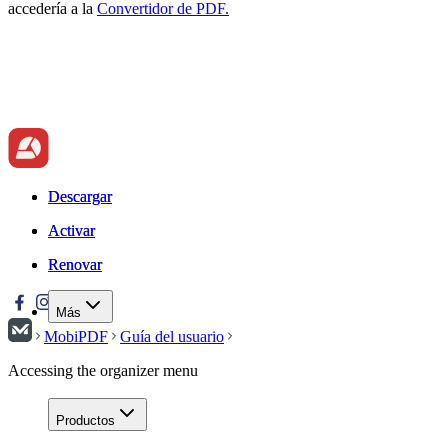
accedería a la
Convertidor de PDF.
Descargar
Descargar
Activar
Activar
Renovar
Renovar
Más
MobiPDF
Guía del usuario
Accessing the organizer menu
Productos