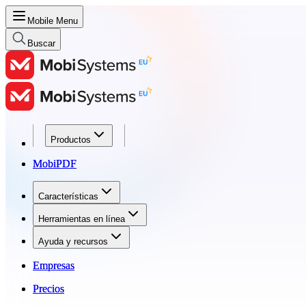
Mobile Menu
Buscar
Productos
Productos
MobiPDF
MobiPDF
Características
Características
Herramientas en línea
Herramientas en línea
Ayuda y recursos
Ayuda y recursos
Empresas
Empresas
Precios
Precios