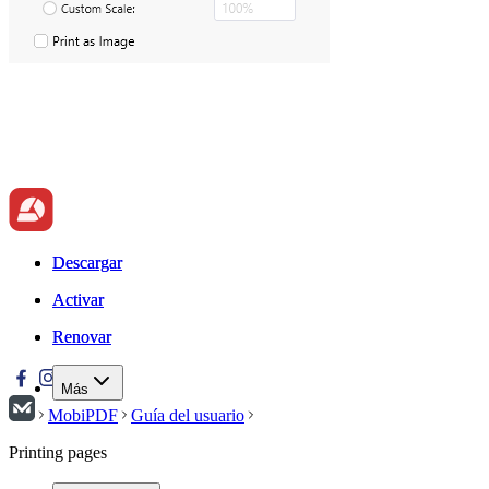
Descargar
Descargar
Activar
Activar
Renovar
Renovar
Más
MobiPDF
Guía del usuario
Printing pages