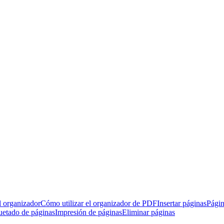
l organizador
Cómo utilizar el organizador de PDF
Insertar páginas
Págin
uetado de páginas
Impresión de páginas
Eliminar páginas