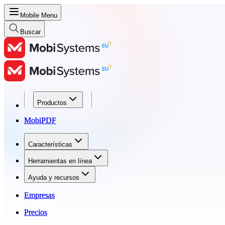
Mobile Menu
Buscar
Productos
Productos
MobiPDF
MobiPDF
Características
Características
Herramientas en línea
Herramientas en línea
Ayuda y recursos
Ayuda y recursos
Empresas
Empresas
Precios
Precios