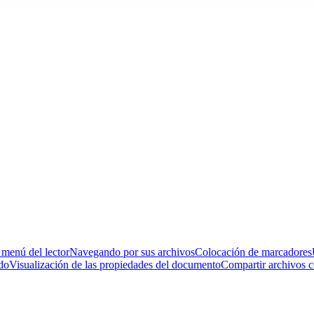
 menú del lector
Navegando por sus archivos
Colocación de marcadores
do
Visualización de las propiedades del documento
Compartir archivos c