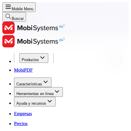
Mobile Menu
Buscar
Productos
Productos
MobiPDF
MobiPDF
Características
Características
Herramientas en línea
Herramientas en línea
Ayuda y recursos
Ayuda y recursos
Empresas
Empresas
Precios
Precios