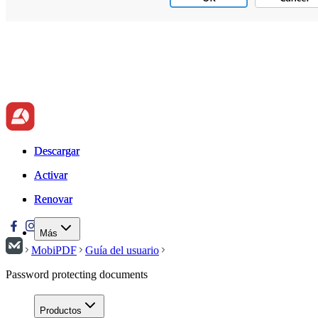
Descargar
Descargar
Activar
Activar
Renovar
Renovar
Más
MobiPDF
Guía del usuario
Password protecting documents
Productos