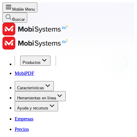
Mobile Menu
Buscar
Productos
Productos
MobiPDF
MobiPDF
Características
Características
Herramientas en línea
Herramientas en línea
Ayuda y recursos
Ayuda y recursos
Empresas
Empresas
Precios
Precios