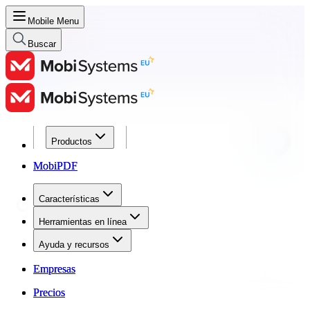
Mobile Menu
Buscar
Productos
Productos
MobiPDF
MobiPDF
Características
Características
Herramientas en línea
Herramientas en línea
Ayuda y recursos
Ayuda y recursos
Empresas
Empresas
Precios
Precios