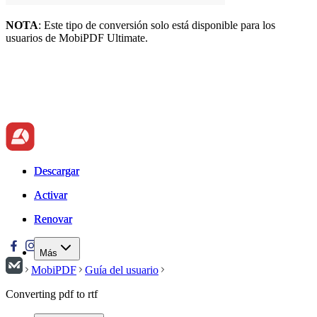
NOTA
: Este tipo de conversión solo está disponible para los
usuarios de MobiPDF Ultimate.
Descargar
Descargar
Activar
Activar
Renovar
Renovar
Más
MobiPDF
Guía del usuario
Converting pdf to rtf