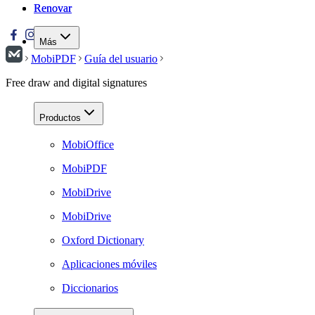
Renovar
Renovar
Más
MobiPDF
Guía del usuario
Free draw and digital signatures
Productos
MobiOffice
MobiPDF
MobiDrive
MobiDrive
Oxford Dictionary
Aplicaciones móviles
Diccionarios