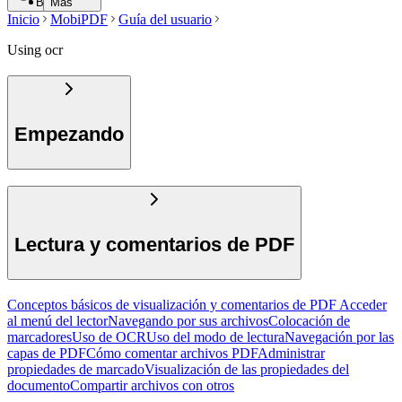
Buscar
Más
Inicio
MobiPDF
Guía del usuario
Using ocr
Empezando
Lectura y comentarios de PDF
Conceptos básicos de visualización y comentarios de PDF
Acceder
al menú del lector
Navegando por sus archivos
Colocación de
marcadores
Uso de OCR
Uso del modo de lectura
Navegación por las
capas de PDF
Cómo comentar archivos PDF
Administrar
propiedades de marcado
Visualización de las propiedades del
documento
Compartir archivos con otros