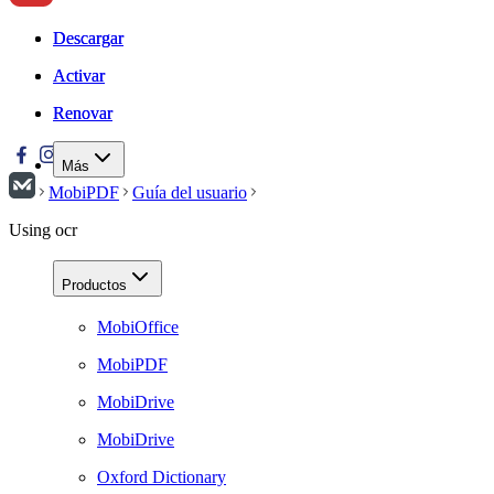
Descargar
Descargar
Activar
Activar
Renovar
Renovar
Más
MobiPDF
Guía del usuario
Using ocr
Productos
MobiOffice
MobiPDF
MobiDrive
MobiDrive
Oxford Dictionary