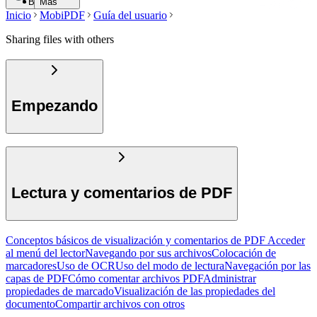
Buscar
Más
Inicio
MobiPDF
Guía del usuario
Sharing files with others
Empezando
Lectura y comentarios de PDF
Conceptos básicos de visualización y comentarios de PDF
Acceder
al menú del lector
Navegando por sus archivos
Colocación de
marcadores
Uso de OCR
Uso del modo de lectura
Navegación por las
capas de PDF
Cómo comentar archivos PDF
Administrar
propiedades de marcado
Visualización de las propiedades del
documento
Compartir archivos con otros