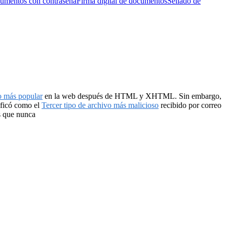
cumentos con contraseña
Firma digital de documentos
Sellado de
o más popular
en la web después de HTML y XHTML. Sin embargo,
sificó como el
Tercer tipo de archivo más malicioso
recibido por correo
s que nunca