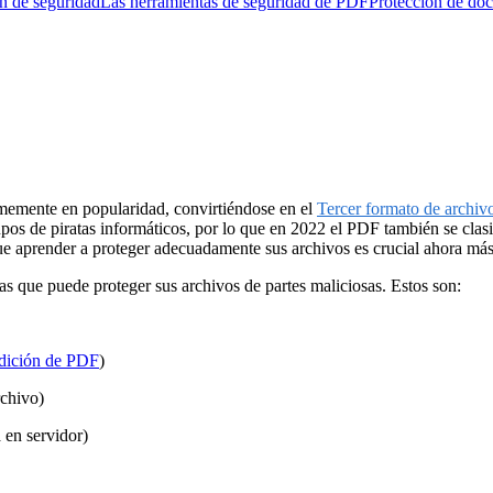
n de seguridad
Las herramientas de seguridad de PDF
Protección de do
memente en popularidad, convirtiéndose en el
Tercer formato de archiv
rupos de piratas informáticos, por lo que en 2022 el PDF también se cla
que aprender a proteger adecuadamente sus archivos es crucial ahora má
as que puede proteger sus archivos de partes maliciosas. Estos son:
dición de PDF
)
rchivo)
 en servidor)