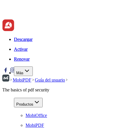
Descargar
Descargar
Activar
Activar
Renovar
Renovar
Más
MobiPDF
Guía del usuario
The basics of pdf security
Productos
MobiOffice
MobiPDF