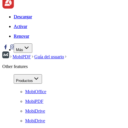
Descargar
Descargar
Activar
Activar
Renovar
Renovar
Más
MobiPDF
Guía del usuario
Other features
Productos
MobiOffice
MobiPDF
MobiDrive
MobiDrive