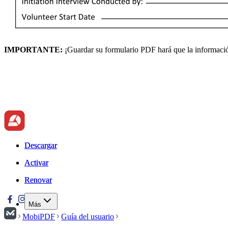
IMPORTANTE:
¡Guardar su formulario PDF hará que la informaci
Descargar
Descargar
Activar
Activar
Renovar
Renovar
Más
MobiPDF
Guía del usuario