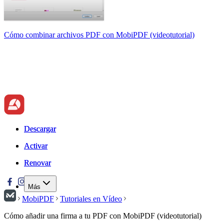
Cómo combinar archivos PDF con MobiPDF (videotutorial)
Descargar
Descargar
Activar
Activar
Renovar
Renovar
Más
MobiPDF
Tutoriales en Vídeo
Cómo añadir una firma a tu PDF con MobiPDF (videotutorial)