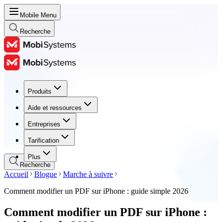
Mobile Menu
Recherche
Produits
Produits
Aide et ressources
Aide et ressources
Entreprises
Entreprises
Tarification
Tarification
Plus
Recherche
Accueil
Blogue
Marche à suivre
Comment modifier un PDF sur iPhone : guide simple 2026
Comment modifier un PDF sur iPhone :