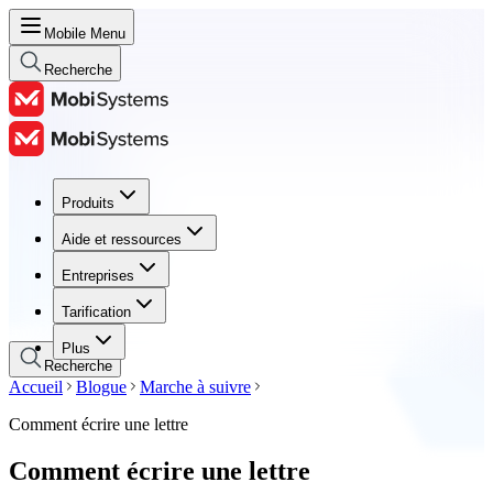
Mobile Menu
Recherche
Produits
Produits
Aide et ressources
Aide et ressources
Entreprises
Entreprises
Tarification
Tarification
Plus
Recherche
Accueil
Blogue
Marche à suivre
Comment écrire une lettre
Comment écrire une lettre