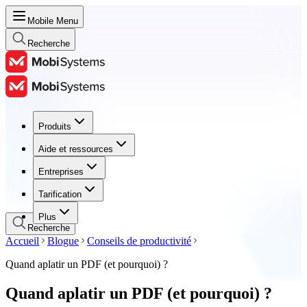
Mobile Menu
Recherche
Produits
Produits
Aide et ressources
Aide et ressources
Entreprises
Entreprises
Tarification
Tarification
Plus
Recherche
Accueil
Blogue
Conseils de productivité
Quand aplatir un PDF (et pourquoi) ?
Quand aplatir un PDF (et pourquoi) ?