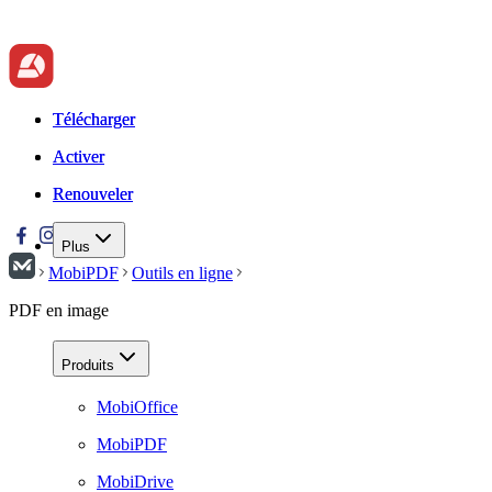
Télécharger
Télécharger
Activer
Activer
Renouveler
Renouveler
Plus
MobiPDF
Outils en ligne
PDF en image
Produits
MobiOffice
MobiPDF
MobiDrive