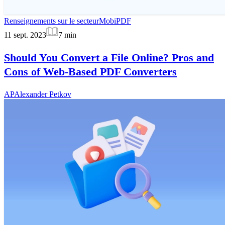
Renseignements sur le secteur
MobiPDF
11 sept. 2023
7
min
Should You Convert a File Online? Pros and
Cons of Web-Based PDF Converters
AP
Alexander Petkov