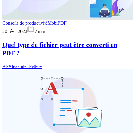
Conseils de productivité
MobiPDF
20 févr. 2023
7
min
Quel type de fichier peut être converti en
PDF ?
AP
Alexander Petkov