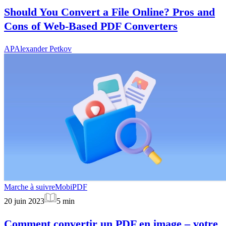
Should You Convert a File Online? Pros and
Cons of Web-Based PDF Converters
AP
Alexander Petkov
Marche à suivre
MobiPDF
20 juin 2023
5
min
Comment convertir un PDF en image – votre