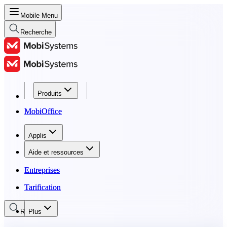
Mobile Menu
Recherche
Produits
Produits
MobiOffice
MobiOffice
Applis
Applis
Aide et ressources
Aide et ressources
Entreprises
Entreprises
Tarification
Tarification
Recherche
Plus