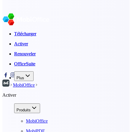
Télécharger
Télécharger
Activer
Activer
Renouveler
Renouveler
OfficeSuite
OfficeSuite
Plus
MobiOffice
Activer
Produits
MobiOffice
MobiPDF