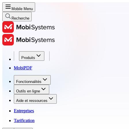
Mobile Menu
Recherche
Produits
Produits
MobiPDF
MobiPDF
Fonctionnalités
Fonctionnalités
Outils en ligne
Outils en ligne
Aide et ressources
Aide et ressources
Entreprises
Entreprises
Tarification
Tarification