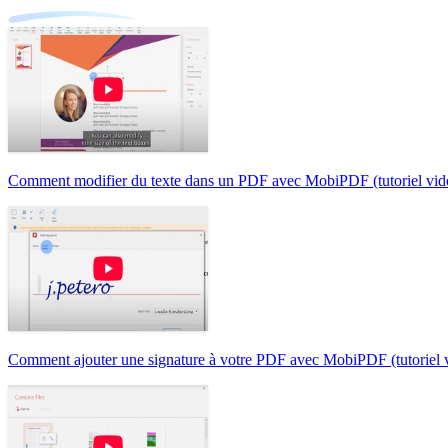
Comment modifier du texte dans un PDF avec MobiPDF (tutoriel vid
Comment ajouter une signature à votre PDF avec MobiPDF (tutoriel 