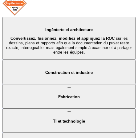
Ingénierie et architecture
Convertissez, fusionnez, modifiez et appliquez la ROC
sur les
dessins, plans et rapports afin que la documentation du projet reste
exacte, interrogeable, mais également simple à examiner et à partager
entre les équipes.
Construction et industrie
Numérisez les dossiers papier, organisez les dessins et les
fichiers de projet,
et archivez la documentation dans des
PDF
compressés
faciles à stocker, à consulter et à partager à chaque étape
du projet.
Fabrication
Assurez-vous que la documentation de production reste bien organisée
et à jour en
regroupant les fichiers, en modifiant les PDF et en
remplissant les formulaires
de façon numérique avec vos équipes,
dans l’ensemble des flux de travail.
TI et technologie
Gérez votre documentation technique plus efficacement grâce à
l’
édition de PDF, à la recherche optimisée par ROC, aux