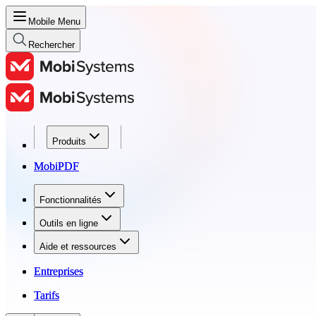
Mobile Menu
Rechercher
Produits
Produits
MobiPDF
MobiPDF
Fonctionnalités
Fonctionnalités
Outils en ligne
Outils en ligne
Aide et ressources
Aide et ressources
Entreprises
Entreprises
Tarifs
Tarifs