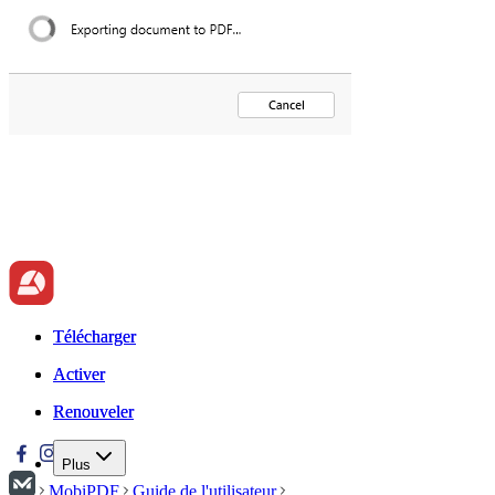
Télécharger
Télécharger
Activer
Activer
Renouveler
Renouveler
Plus
MobiPDF
Guide de l'utilisateur