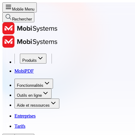
Mobile Menu
Rechercher
Produits
Produits
MobiPDF
MobiPDF
Fonctionnalités
Fonctionnalités
Outils en ligne
Outils en ligne
Aide et ressources
Aide et ressources
Entreprises
Entreprises
Tarifs
Tarifs