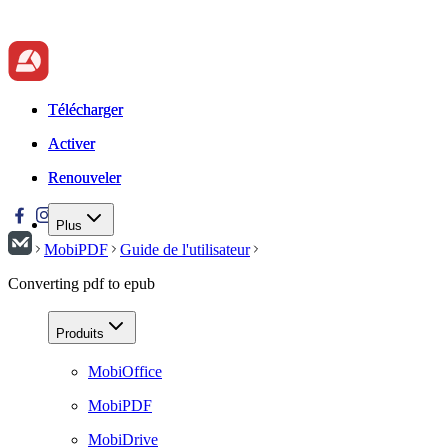
Télécharger
Télécharger
Activer
Activer
Renouveler
Renouveler
Plus
MobiPDF
Guide de l'utilisateur
Converting pdf to epub
Produits
MobiOffice
MobiPDF
MobiDrive