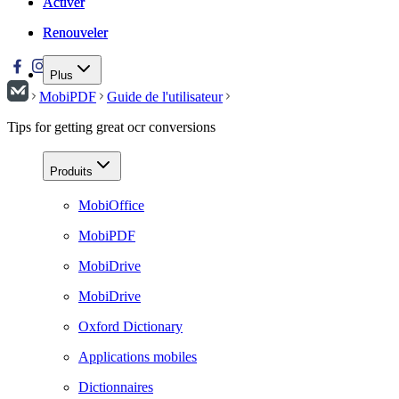
Activer
Activer
Renouveler
Renouveler
Plus
MobiPDF
Guide de l'utilisateur
Tips for getting great ocr conversions
Produits
MobiOffice
MobiPDF
MobiDrive
MobiDrive
Oxford Dictionary
Applications mobiles
Dictionnaires