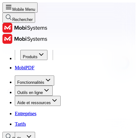
Mobile Menu
Rechercher
Produits
Produits
MobiPDF
MobiPDF
Fonctionnalités
Fonctionnalités
Outils en ligne
Outils en ligne
Aide et ressources
Aide et ressources
Entreprises
Entreprises
Tarifs
Tarifs