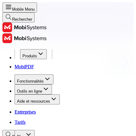
Mobile Menu
Rechercher
Produits
Produits
MobiPDF
MobiPDF
Fonctionnalités
Fonctionnalités
Outils en ligne
Outils en ligne
Aide et ressources
Aide et ressources
Entreprises
Entreprises
Tarifs
Tarifs