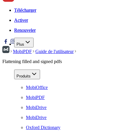
Télécharger
Télécharger
Activer
Activer
Renouveler
Renouveler
Plus
MobiPDF
Guide de l'utilisateur
Flattening filled and signed pdfs
Produits
MobiOffice
MobiPDF
MobiDrive
MobiDrive
Oxford Dictionary