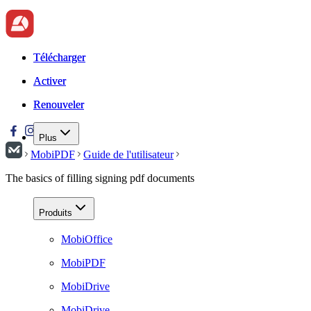
Télécharger
Télécharger
Activer
Activer
Renouveler
Renouveler
Plus
MobiPDF
Guide de l'utilisateur
The basics of filling signing pdf documents
Produits
MobiOffice
MobiPDF
MobiDrive
MobiDrive