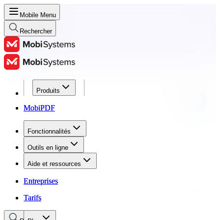
Mobile Menu
Rechercher
Produits
Produits
MobiPDF
MobiPDF
Fonctionnalités
Fonctionnalités
Outils en ligne
Outils en ligne
Aide et ressources
Aide et ressources
Entreprises
Entreprises
Tarifs
Tarifs