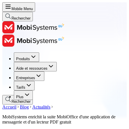
Mobile Menu
Rechercher
Produits
Produits
Aide et ressources
Aide et ressources
Entreprises
Entreprises
Tarifs
Tarifs
Plus
Rechercher
Accueil
Blog
Actualités
MobiSystems enrichit la suite MobiOffice d'une application de
messagerie et d'un lecteur PDF gratuit