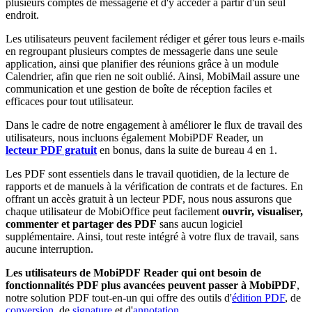
plusieurs comptes de messagerie et d'y accéder à partir d'un seul
endroit.
Les utilisateurs peuvent facilement rédiger et gérer tous leurs e-mails
en regroupant plusieurs comptes de messagerie dans une seule
application, ainsi que planifier des réunions grâce à un module
Calendrier, afin que rien ne soit oublié. Ainsi, MobiMail assure une
communication et une gestion de boîte de réception faciles et
efficaces pour tout utilisateur.
Dans le cadre de notre engagement à améliorer le flux de travail des
utilisateurs, nous incluons également MobiPDF Reader, un
lecteur PDF gratuit
en bonus, dans la suite de bureau 4 en 1.
Les PDF sont essentiels dans le travail quotidien, de la lecture de
rapports et de manuels à la vérification de contrats et de factures. En
offrant un accès gratuit à un lecteur PDF, nous nous assurons que
chaque utilisateur de MobiOffice peut facilement
ouvrir, visualiser,
commenter et partager des PDF
sans aucun logiciel
supplémentaire. Ainsi, tout reste intégré à votre flux de travail, sans
aucune interruption.
Les utilisateurs de MobiPDF Reader qui ont besoin de
fonctionnalités PDF plus avancées peuvent passer à MobiPDF
,
notre solution PDF tout-en-un qui offre des outils d'
édition PDF
, de
conversion
, de
signature
et d'
annotation
.