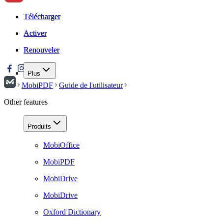
Télécharger
Télécharger
Activer
Activer
Renouveler
Renouveler
Plus
MobiPDF
Guide de l'utilisateur
Other features
Produits
MobiOffice
MobiPDF
MobiDrive
MobiDrive
Oxford Dictionary